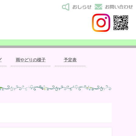
グ
雨やどりの様子
予定表