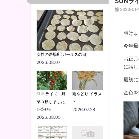
SUNラ
2023-01-
明けま
今年最
女性の居場所(ガールズの日)
お正月
2026.08.07
に話し
最初に
金色を
SUNライズ 野
雨やどり(イラス
菜収穫しました
ト)
✨🍅🥔✨
2026.07.28
2026.08.05