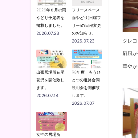
2026年８月の雨
フリースペース
やどり予定表を
雨やどり(日曜フ
掲載しました。
リー)の日程変更
2026.07.23
のお知らせ。
クレヨ
2026.07.23
屛風が
華やか
出張居場所㏌尾
R8年度 もうひ
花沢を開催致し
とつの進路合同
ます。
説明会を開催致
2026.07.14
します。
2026.07.07
女性の居場所