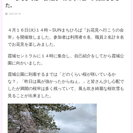
た。
2024-04-18
４月１６日(火)１４時～SUNまちひろば『お花見へ行こうの会
🌸』を開催致しました。参加者は利用者６名、職員２名計８名
でお花見を楽しみました。
霞城セントラルに１４時に集合し、自己紹介をしてから霞城公
園に向かいました。
霞城公園に到着するまでは「どのくらい桜が咲いているか
な？」「昨日は風が強かったからねぇ。」と皆さん少し心配で
したが満開の桜🌸は多く残っていて、風も吹き綺麗な桜吹雪も
見ることが出来ました。