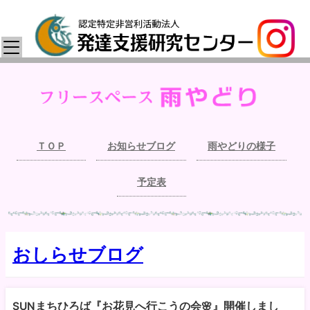
ＴＯＰ
お知らせブログ
雨やどりの様子
予定表
おしらせブログ
SUNまちひろば『お花見へ行こうの会🌸』開催しまし