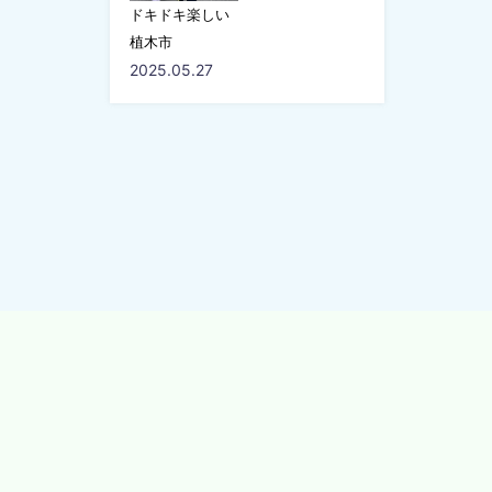
ドキドキ楽しい
植木市
2025.05.27
認定特定非営利活動法人 発達支援研究センター
〒990-0035 山形県山形市小荷駄町2-7 SUNまち内 TEL：023-623-6