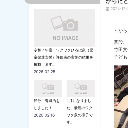
からだ
2024-12-
～から
普段、
竹田文
令和７年度 ワクワクひろば泉（児
子ども
童発達支援）評価表の実施の結果を
掲載します。
2026.02.25
節分！鬼退治を
2月になりまし
しました！
た。最近のワク
2026.02.16
ワク泉の様子で
す。