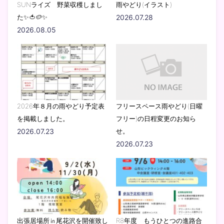
SUNライズ 野菜収穫しまし
雨やどり(イラスト)
た✨🍅🥔✨
2026.07.28
2026.08.05
2026年８月の雨やどり予定表
フリースペース雨やどり(日曜
を掲載しました。
フリー)の日程変更のお知ら
2026.07.23
せ。
2026.07.23
出張居場所㏌尾花沢を開催致し
R8年度 もうひとつの進路合