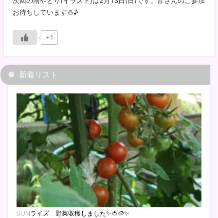
次回の雨やどり(イラスト)は2月13日(日)です。皆さんのご参加
お待ちしています⛄♪
+1
新着リスト
SUNライズ 野菜収穫しました✨🍅🥔✨