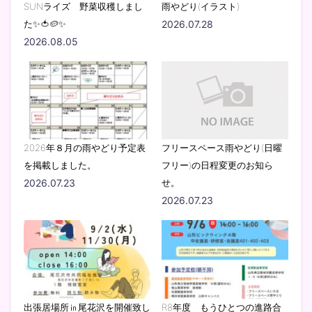
SUNライズ 野菜収穫しまし
雨やどり(イラスト)
た✨🍅🥔✨
2026.07.28
2026.08.05
2026年８月の雨やどり予定表
フリースペース雨やどり(日曜
を掲載しました。
フリー)の日程変更のお知ら
2026.07.23
せ。
2026.07.23
出張居場所㏌尾花沢を開催致し
R8年度 もうひとつの進路合