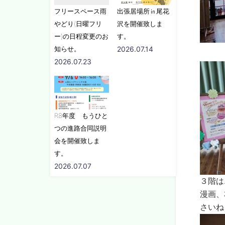
フリースペース雨
出張居場所㏌尾花
やどり(日曜フリ
沢を開催致しま
ー)の日程変更のお
す。
知らせ。
2026.07.14
2026.07.23
R8年度 もうひと
つの進路合同説明
会を開催致しま
す。
2026.07.07
３階は
漫画、
さいね