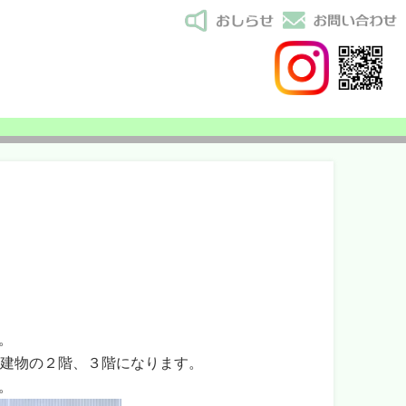
。
ー建物の２階、３階になります。
。