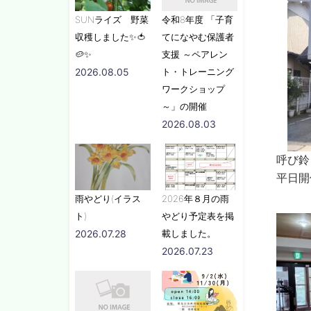
SUNライズ 野菜
令和8年度 「子育
収穫しました✨🍅
てになやむ保護者
🥔✨
支援 ～ペアレン
2026.08.05
ト・トレーニング
ワークショップ
～」の開催
2026.08.03
呼び鈴
平日開
雨やどり(イラス
2026年８月の雨
ト)
やどり予定表を掲
2026.07.28
載しました。
2026.07.23