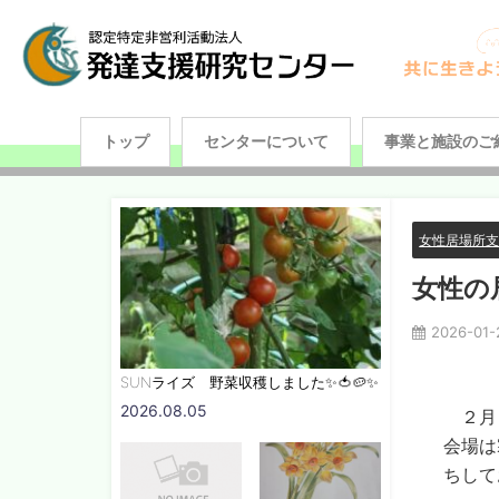
トップ
センターについて
事業と施設のご
女性居場所
女性の
2026-01-
SUNライズ 野菜収穫しました✨🍅🥔✨
2026.08.05
２月１
会場は
ちして