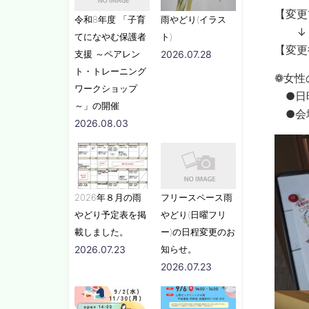
【変更
令和8年度 「子育
雨やどり(イラス
↓
てになやむ保護者
ト)
【変更
支援 ～ペアレン
2026.07.28
ト・トレーニング
❁女性
ワークショップ
●日時
～」の開催
●会場
2026.08.03
2026年８月の雨
フリースペース雨
やどり予定表を掲
やどり(日曜フリ
載しました。
ー)の日程変更のお
2026.07.23
知らせ。
2026.07.23