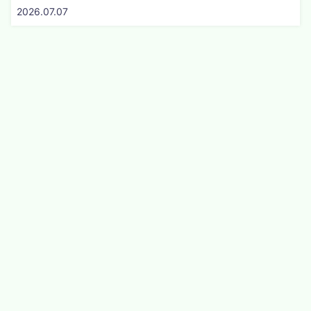
2026.07.07
認定特定非営利活動法人 発達支援研究セン
ター
〒990-0035 山形県山形市小荷駄町2-7 SUNまち内 TEL：
023-623-6622 / FAX：023-622-7003