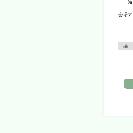
時間
会場
上山
駐