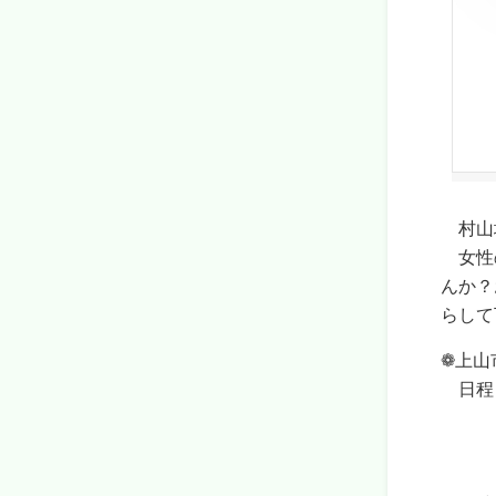
村山地
女性の
んか？
らして
❁上山
日程・
１１
１月