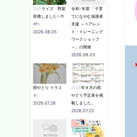
SUNライズ 野菜
令和8年度 「子育
収穫しました✨🍅
てになやむ保護者
🥔✨
支援 ～ペアレン
2026.08.05
ト・トレーニング
ワークショップ
～」の開催
2026.08.03
雨やどり(イラス
2026年８月の雨
ト)
やどり予定表を掲
2026.07.28
載しました。
2026.07.23