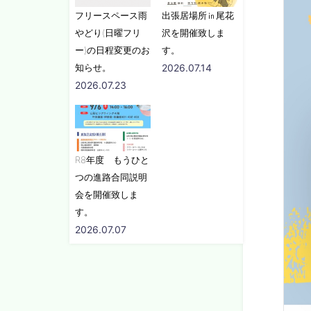
フリースペース雨
出張居場所㏌尾花
やどり(日曜フリ
沢を開催致しま
ー)の日程変更のお
す。
知らせ。
2026.07.14
2026.07.23
R8年度 もうひと
つの進路合同説明
会を開催致しま
す。
2026.07.07