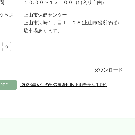
 １０:００〜１２：００（出入り自由）
アクセス 上山市保健センター
市河崎１丁目１－２８(上山市役所そば）
車場あります。
0
ダウンロード
2026年女性の出張居場所IN上山チラシ(PDF)
PDF