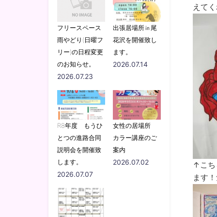
えてく
フリースペース
出張居場所㏌尾
雨やどり(日曜フ
花沢を開催致し
リー)の日程変更
ます。
のお知らせ。
2026.07.14
2026.07.23
R8年度 もうひ
女性の居場所
とつの進路合同
カラー講座のご
説明会を開催致
案内
します。
2026.07.02
↑こち
2026.07.07
ます！