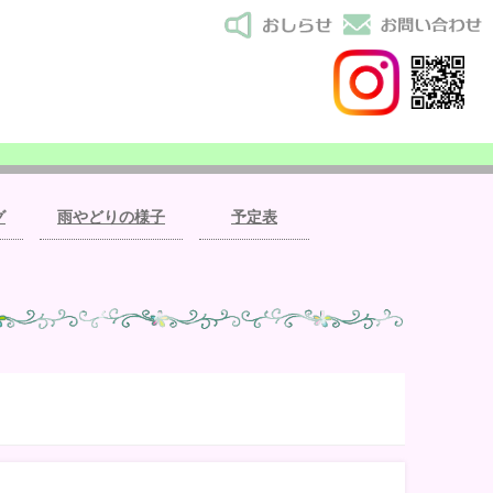
グ
雨やどりの様子
予定表