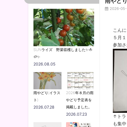
雨やどり
2026-05-
こんに
５月１
参加さ
SUNライズ 野菜収穫しました✨🍅
🥔✨
2026.08.05
雨やどり(イラス
2026年８月の雨
ト)
やどり予定表を
2026.07.28
掲載しました。
2026.07.23
↑トラ
も集中