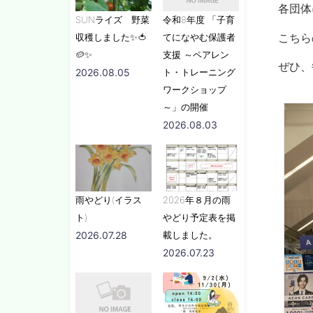
各団体
SUNライズ 野菜
令和8年度 「子育
こちら
収穫しました✨🍅
てになやむ保護者
🥔✨
支援 ～ペアレン
ぜひ、
2026.08.05
ト・トレーニング
ワークショップ
～」の開催
2026.08.03
雨やどり(イラス
2026年８月の雨
ト)
やどり予定表を掲
2026.07.28
載しました。
2026.07.23