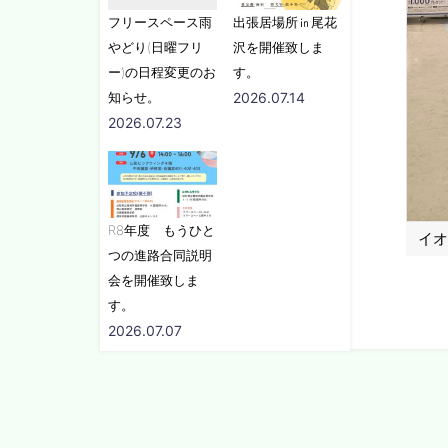
フリースペース雨
出張居場所㏌尾花
やどり(日曜フリ
沢を開催致しま
ー)の日程変更のお
す。
知らせ。
2026.07.14
2026.07.23
R8年度 もうひと
イオ
つの進路合同説明
会を開催致しま
す。
2026.07.07