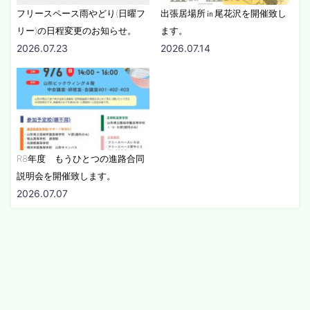
フリースペース雨やどり(日曜フ
出張居場所㏌尾花沢を開催致し
リー)の日程変更のお知らせ。
ます。
2026.07.23
2026.07.14
R8年度 もうひとつの進路合同
説明会を開催致します。
2026.07.07