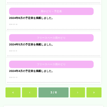
雨やどり－予定表
2024年6月の予定表を掲載しました。
2024-05-24
フリースペース雨やどり
2024年5月の予定表を掲載しました。
2024-04-21
フリースペース雨やどり
2024年4月の予定表を掲載しました。
2024-03-10
3 / 6